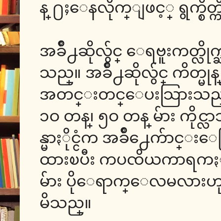
န္ ႐ႈေနလိုက္ျဖင့္ ရွက္စိ
အခ်ိဳ႕ဆိုလွ်င္ ေရဗူးကတ္လိုက
သည္။ အခ်ိဳ႕ဆိုလွ်င္ ကိတ္မ
အတင္းတင္ေပးသြားသည္။ အ
၁ဝ တန္၊ ၅ဝ တန္ မ်ား ကိုင
န္မာႏိုင္ငံက အခ်ိဳ႕ေက်ာင
ထားၿပီး ကပၸိယကာရကႏွင့္အလွ
မ်ား ပိုေရာက္ေလမလားဟု 
မိသည္။