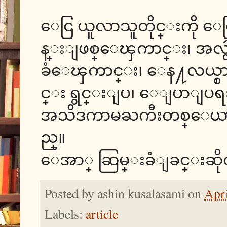
ေငြ ယူလာသူတိုင္းကို 
န္းျဖစ္ေၾကာင္း၊ အလွ
ခံေၾကာင္း၊ ေန႔လယ္စာ 
င္း ရွင္းျပ၊ ေျပာျပရသည
အသိဒကာမႀကီးတစ္ေယာက္ ေရ
ည္။
ေအာ္ ဆြမ္းခံျခင္းဆိုတ
Posted by
ashin kusalasami
on
Apri
Labels:
article