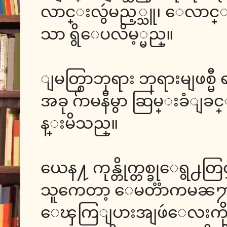
လာင္းလွဴမည့္သူ၊ ေလာင္း
သာ ရွိေပလိမ့္မည္။
ျမတ္စြာဘုရား ဘုရားမျဖစ္မီ ရ
အခု ဂ်ာမနီမွာ ဆြမ္းခံျခင္
န္းမိသည္။
ယေန႔ ကုန္တိုက္တစ္ခုေရွ႕
သူကေတာ့ ေမတၱာကမၼ႒ာန္း
ေၾကြျပားအျဖဴေလးကို မမ