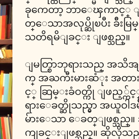
ခုကေတာ့ ဘာေၾကာင့္ ျမတ္
တ္ေသာအလုပ္ဆိုၿပီး ခ်ီးမြ
သတိရမိျခင္း ျဖစ္သည္။
ျမတ္စြာဘုရားသည္ အသိအျမ
က္ အႀကီးမားဆံုး အတားအဆ
င့္ ဆြမ္းခံဝတ္ကို ျဖည့္က်
ရားေခတ္ဆိုသည္မွာ အယူဝါဒမ်ိဳး
မ်ားေသာ ေခတ္ျဖစ္သည္။ အာ
ကျခင္းျဖစ္သည္။ ဆိုလိုသည္မ