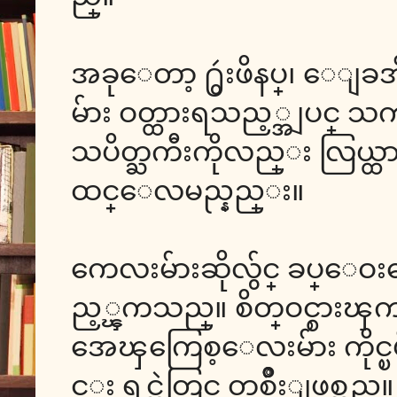
အခုေတာ့ ႐ွဴးဖိနပ္၊ ေျခအ
မ်ား ဝတ္ထားရသည့္အျပင္ သ
သပိတ္ႀကီးကိုလည္း လြယ္ထား
ထင္ေလမည္နည္း။
ကေလးမ်ားဆိုလွ်င္ ခပ္ေ
ည့္ၾကသည္။ စိတ္ဝင္စား
အေၾကြေစ့ေလးမ်ား ကိုင္ၿပ
င္း ရင္ထဲတြင္ တစ္မ်ိဳးျဖစ္သည