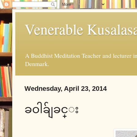
Venerable Kusalas
A Buddhist Meditation Teacher and lecturer 
Denmark.
Wednesday, April 23, 2014
ခဝါခ်ျခင္း