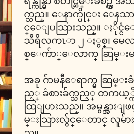
ရန္ကုန္မွာ စတင္ဆြမ္းခံစဥ္
က္သည္။ ေနာက္ပိုင္း ေ
င္ေျပသြားသည္။ ႏိုင္ငံ
သီရိလကၤာ ၂ ႏွစ္၊ မေလးရ
စ္ေက်ာ္ေလာက္ ဆြမ္းမ
အခု ဂ်ာမနီေရာက္မွ ဆြမ္းခ
ည့္ ခံစားခ်က္သည့္ တက
ထြျပားသည္။ အမွန္အားျဖင္
မ္းသြားလွ်င္ေတာင္ လူ
ည္။