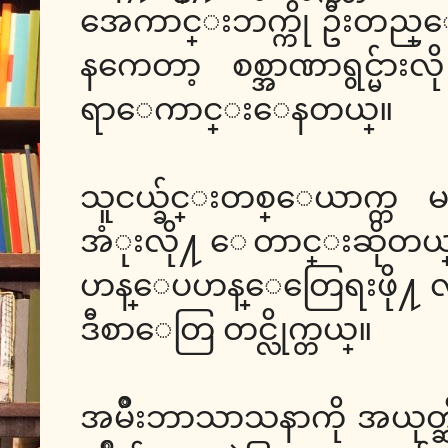
အေကာင္းဘက္ကို ဦးတည္ေ
နကေတာ့ စစ္အာဏာရွင္မ်ာ
ရာေကာင္းေနတယ္။
သူငယ္ခ်င္းတစ္ေယာက္
အံုးလို႔ ေတာင္းဆိုတ
ဟန္ေပဟန္ေတြေရးဖို႔ လက္
ဒီစာေတြ တင္လိုက္တယ္။
အမ်ိဳးဘာသာသနာကို အယုတ