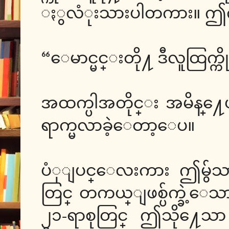
ႏွလံုးသားပါတကား။ ဤကာ
“ေမာင္မင္းတို႔ ဒီလူထြက္က
အထက္ပါအတိုင္း အမိန္႔ေပး
ရာက္မလာခဲ့ေတာ့ေပ။
ပံုျပင္ေလးကား ဤမွ်သာ။ 
တြင္ တကယ္ျဖစ္ပ်က္ခဲ့ေသာ 
၂၁-ရာစုတြင္ ဤသို႔ေသာ