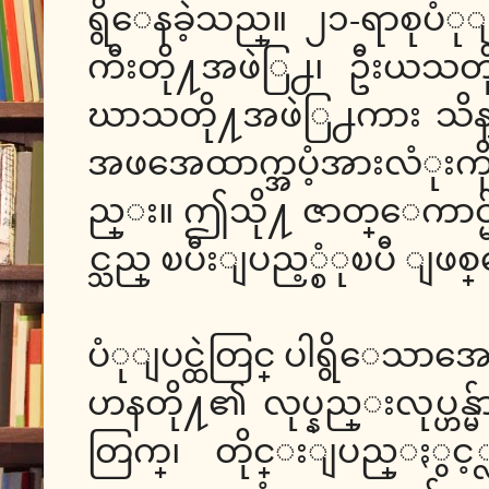
ရွိေနခဲ့သည္။ ၂၁-ရာစုပံုျ
ကီးတို႔အဖဲြ႕၊ ဦးယသတ
ဃာသတို႔အဖဲြ႕ကား သိန္းခ
အဖအေထာက္အပံ့အားလံုး
ည္း။ ဤသို႔ ဇာတ္ေကာင္မ်
င္သည္ ၿပီးျပည့္စံုၿပီ ျ
ပံုျပင္ထဲတြင္ ပါရွိေသာအေ
ဟနတို႔၏ လုပ္နည္းလုပ္ဟန
တြက္၊ တိုင္းျပည္ႏွင့္