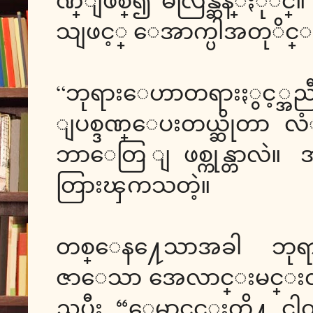
သျဖင့္ ေအာက္ပါအတုိင
“ဘုရားေဟာတရားႏွင့္အညီ 
ျပစ္ဒဏ္ေပးတယ္ဆိုတာ
ဘာေတြ ျဖစ္ကုန္တာလဲ။ 
တြားၾကသတဲ့။
တစ္ေန႔ေသာအခါ ဘုရ
ဇာေသာ အေလာင္းမင္းတရာ
ည္ၿပီး “ေမာင္မင္းတို႔ င