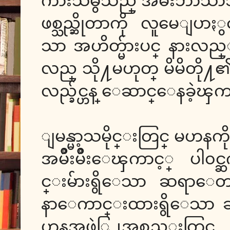
ဖစ္သည္ဆိုတာကို လူမေျပ
သာ အဟိတ္မ်ားပင္ နားလည္
လည္ သို႔မဟုတ္ မိမိတိ
လည္ခ်င္ဟန္ ေဆာင္ေနခဲ့
ျမန္မာ့သမိုင္းတြင္ မဟန
အမ်ိဳးမ်ိဳးေၾကာင့္ ပ
င္းမ်ားရွိေသာ ဆရာေတ
နာေကာင္းထားရွိေသာ ဆရ
ဟနအဖဲြ႕အစည္းတြင္