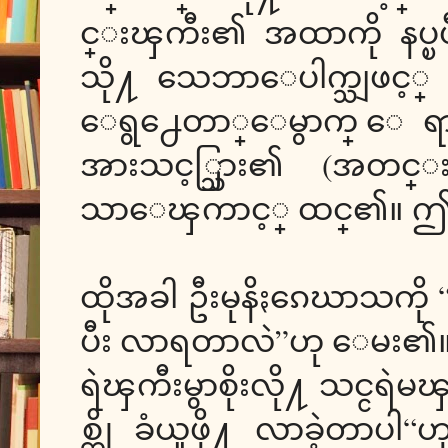
င္းၾကီး၏ အထာကို နပ္ၿ
သို႔ သေဘာေပါက္သျဖင့္ မိ
ေရွ႕ေတာ္ေမွာက္ ေရာက
အားသင့္သြား၏ (အတင္း
သာေၾကာင့္ ထင္၏။ ဤကာ
ထိုအခါ ဦးမုနိႏၵေဃာသကို 
ပီး လာရတာလဲ”ဟု ေမး၏။ “ေအး င
ရဲၾကီးမွာစိုးလို႔ သင္ငရဲ
စ္ကို ခံယူဖို႔ လာခဲ့တာပ