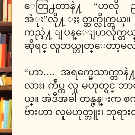
ေတြ႕တာနဲ႔ “ဟလို ညီ
အံုး”လို႔ ႏႈတ္ဆက္လိုက္တယ္။
ကည္နဲ႔ ျပန္ေျပာလိုက္တယ္
ဆိုရင္ လူဘယ္ဟုတ္ေတာ့မလ
“ဟာ…. အရက္မေသာက္တာနဲ႔ ခင
လား၊ က်ဳပ္က လူ မဟုတ္ရင
ယ္။ အဲဒီအခါ တန္ဇန္းက စ
ဗ်ားဟာ လူမဟုတ္ဘူး၊ ဘုရားတ