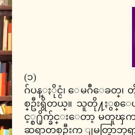
(၁)
ဂ်ပန္ႏိုင္ငံ၊ ေမဂ်ီေခတ္၊ တ
စ္ဦးရွိတယ္။ သူတို႔ႏွ
င့္စ႐ိုက္ခ်င္းေတာ့ မတူၾက
ဆရာတစ္ဦးက ျမတ္စြာဘုရာ