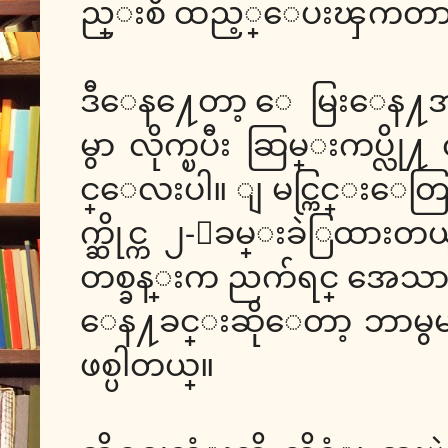
ည္းစီ ထည့္ေပးၾကတာ။ 
ဒီေန႔ေတာ့ ေမြးေန႔အထိမ္း
မွာ လိုက္ၿပီး ဆြမ္းကပ္လို
င္ေလးပါ။ ျမင္ကြင္း
က္ဆိုင္က ၂-ျခမ္းခဲြထားတ
တစ္ခန္းက ညက်ရင္ အေသာ
ေန႔ခင္းဆိုေတာ့ ဘာမွမရ
ဖစ္ပါတယ္။