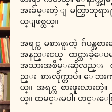
အးခ်မ္းတဲ့ ျမတ္စြာဘုရား
ယ္ျဖစ္တယ္။
အရင္က မစားဖူးတဲ့ ဂ်ပန္
အနည္းငယ္ ထင္ထားခဲ့ေပမယ
အသားအစိမ္းဆိုလည္း စ
ည္း စားလိုက္တာပဲ။ ေ
ယ္။ အရင္က စားဖူးလားတဲ့
ယ္။ ထမင္းမပါ၊ ဟင္းေတြ