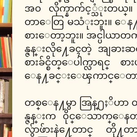
အ၀ လိုက္နာက်င့္သံုးတ
တာေတြ မသံုးဘူး။ ေန႔ခင္
စားေတာ့ဘူး။ အင္ပါယာတ
န္ဇန္းလို႔ေခၚတဲ့ အျခား
စားခ်င္စိတ္ေပါက္လာရင္ စားပ
ေန႔ခင္းေၾကာင္ေတာင္ႀကီး
တစ္ေန႔မွာ အြန္႐ႈိဟာ တန္ဇ
န္ဇန္းက ၀ိုင္ေသာက္ေနတယ
လွ်ာဖ်ားနဲ႔ေတာင္ တို႔