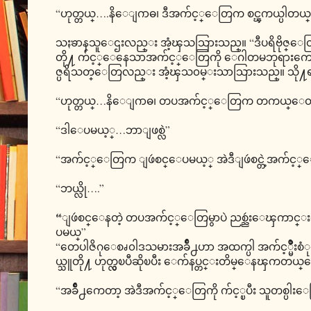
“ဟုတ္တယ္….နိေျဂာဓ၊ ဒီအက်င့္ေတြက စင္ၾကယ္ပါတယ္
သႏၶာနသူေဌးလည္း အံ့ၾသသြားသည္။ “ဒီပရိဗိုဇ္ေတြရ
တို႔ က်င့္ေနေသာအက်င့္ေတြကို ေဂါတမဘုရားကေတာင
ဇ္ပရိသတ္ေတြလည္း အံ့ၾသ၀မ္းသာသြားသည္။ သို႔ရာတြ
“ဟုတ္တယ္…နိေျဂာဓ၊ တပအက်င့္ေတြက တကယ္ေတာ့ 
“ဒါေပမယ့္…ဘာျဖစ္လဲ”
“အက်င့္ေတြက ျဖဴစင္ေပမယ့္ အဲဒီျဖဴစင္တဲ့အက်င္
“ဘယ္လို….”
“ျဖဴစင္ေနတဲ့ တပအက်င့္ေတြမွာပဲ ညစ္ညဴးေၾကာင
ပမယ္”
“တေပါဇိဂုေစၧ၀ါဒသမားအခ်ိဳ႕ဟာ အထက္ပါ အက်င့္မ်ိဳးစံု
ယ္သူတို႔ ဟုတ္လွၿပီဆိုၿပီး ေက်နပ္တင္းတိမ္ေနၾကတယ္
“အခ်ိဳ႕ကေတာ့ အဲဒီအက်င့္ေတြကို က်င့္ၿပီး သူတစ္ပ