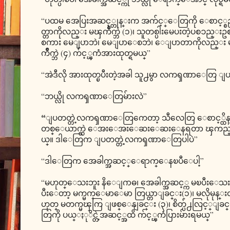
“ပထမ အေပြးအဆင့္တုန္းက အက်င့္ေတြကို ေစာင့္စည္း
တ္တာကိုလည္း မၾကိဳက္ဘဲ (၁)၊ သူတစ္ပါးမေပးတဲ့ပစၥည္းဥစၥာ
စကား မေျပာဘဲ၊ မေျပာေစဘဲ၊ ေျပာတာကိုလည္း မၾကိဳက
ကိဳက္ဘဲ (၄) က်င့္ၾကံအားထုတ္ရမယ္”
“အဲဒီလို အားထုတ္ၿပီးတဲ့အခါ သူ႕မွာ လကၡဏာေတြ ျပ
“ဘယ္လို လကၡဏာေတြမ်ားလဲ”
“ျပတတ္တဲ့လကၡဏာေတြကေတာ့ သီလေတြ ေစာင့္ထိန္းရတာ
တစ္ေယာက္ထဲ ေအးေအးေဆးေဆးေနရတာ ၾကည္ႏူးလာတ
ယ္။ ဒါေတြက ျပတတ္တဲ့လကၡဏာေတြပါပဲ”
“ဒါေတြက အေခါက္အဆင့္ေရာက္ေနၿပီေပါ့”
“မဟုတ္ေသးဘူး နိေျဂာဓ၊ အေခါက္အဆင့္က မၿပီးေသးဘူး၊ အဲ
ပီးေတာ့ မက္မက္ေမာေမာ တြယ္တာျခင္း(၁)၊ မလိုမုန္
ဟုတ္ မတက္မၾကြ ျဖစ္ေနျခင္း (၃)၊ စိတ္ပ်ံ႕လြင့္ျခင္
တြကို ပယ္ႏုိင္တဲ့အဆင့္အထိ က်င့္ၾကံပြားမ်ားရမယ္”