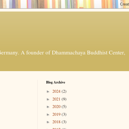
t, Germany. A founder of Dhammachaya Buddhist Center,
Blog Archive
2024
(2)
►
2021
(9)
►
2020
(5)
►
2019
(3)
►
2018
(3)
►