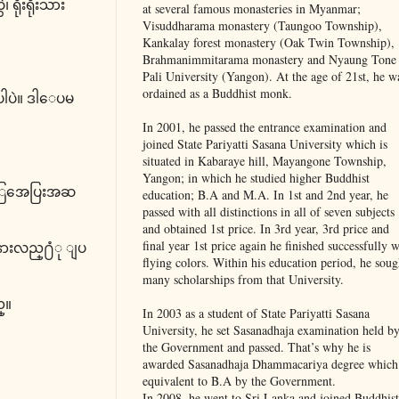
ရိုးရိုးသား
at several famous monasteries in Myanmar;
Visuddharama monastery (Taungoo Township),
Kankalay forest monastery (Oak Twin Township),
Brahmanimmitarama monastery and Nyaung Tone
Pali University (Yangon). At the age of 21st, he w
ordained as a Buddhist monk.
ြပါပဲ။ ဒါေပမ
In 2001, he passed the entrance examination and
joined State Pariyatti Sasana University which is
situated in Kabaraye hill, Mayangone Township,
Yangon; in which he studied higher Buddhist
ခံြအေပြးအဆ
education; B.A and M.A. In 1st and 2nd year, he
passed with all distinctions in all of seven subjects
and obtained 1st price. In 3rd year, 3rd price and
final year 1st price again he finished successfully w
 နားလည္႐ံု ျပ
flying colors. Within his education period, he soug
many scholarships from that University.
္။
In 2003 as a student of State Pariyatti Sasana
University, he set Sasanadhaja examination held b
the Government and passed. That’s why he is
awarded Sasanadhaja Dhammacariya degree which 
equivalent to B.A by the Government.
In 2008, he went to Sri Lanka and joined Buddhist