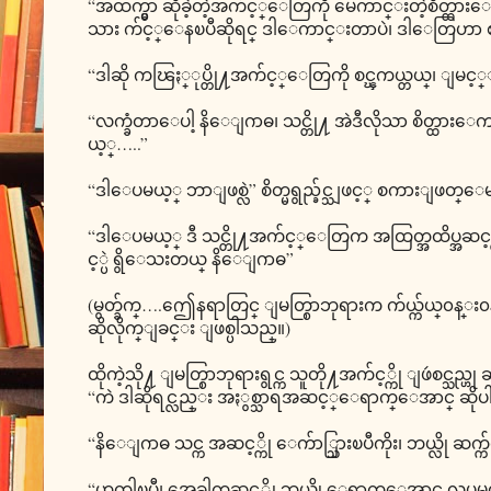
“အထက္မွာ ဆိုခဲ့တဲ့အက်င့္ေတြကို မေကာင္းတဲ့စိတ္ထားေတြ မ
သား က်င့္ေနၿပီဆိုရင္ ဒါေကာင္းတာပဲ၊ ဒါေတြဟ
“ဒါဆို ကၽြႏ္ုပ္တို႔အက်င့္ေတြကို စင္ၾကယ္တယ္၊ ျမင့္ျ
“လက္ခံတာေပါ့ နိေျဂာဓ၊ သင္တို႔ အဲဒီလိုသာ စိတ္ထားေက
ယ့္…..”
“ဒါေပမယ့္ ဘာျဖစ္လဲ” စိတ္မရွည္ခ်င္သျဖင့္ စကားျဖတ္ေမ
“ဒါေပမယ့္ ဒီ သင္တို႔အက်င့္ေတြက အထြတ္အထိပ္အဆ
င့္ပဲ ရွိေသးတယ္ နိေျဂာဓ”
(မွတ္ခ်က္….ဤေနရာတြင္ ျမတ္စြာဘုရားက က်ယ္က်ယ္၀န္း
ဆိုလိုက္ျခင္း ျဖစ္ပါသည္။)
ထိုကဲ့သို႔ ျမတ္စြာဘုရားရွင္က သူတို႔အက်င့္ကို ျဖဴစင္သ
“ကဲ ဒါဆိုရင္လည္း အႏွစ္သာရအဆင့္ေရာက္ေအာင္ ဆိုပါ
“နိေျဂာဓ သင္က အဆင့္ကို ေက်ာ္သြားၿပီကိုး၊ ဘယ္လို ဆ
“ဟုတ္ပါၿပီ၊ အေခါက္အဆင့္ကို ဘယ္လို ေရာက္ေအာင္ လုပ္ရမ