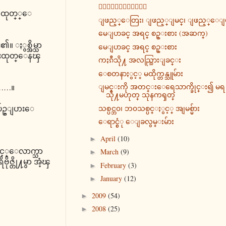
၀ိဆက္ပဲြေတာ္
ို ထုတ္္ေ
ျဖည့္ေတြး၊ ျဖည့္ျမင္၊ ျဖည့္ေျ
မေျပာခင္ အရင္ စဥ္းစား (အဆက္)
။ ႏွစ္အိမ္သာ
မေျပာခင္ အရင္ စဥ္းစား
ကံအားထုတ္ေနၾ
ကႏၵီသို႔ အလည္သြားျခင္း
ေစတနာႏွင့္ မထိုက္တန္သူမ်ား
ျမင္းကို အတင္းေရေသာက္ခိုင္း၍ မရ
………။
သို႔မဟုတ္ သုနကၡတ္
 ပ်ဥ္ျပားေ
သစ္ပင္ဘ၀၊ ဘ၀သစ္ပင္ႏွင့္ အျမစ္မ်ား
ေရာင္စံု ေျခလွမ္းမ်ား
April
(10)
►
င့္ေလာက္သာ
March
(9)
►
ဇ္တို႔မွာ အံ့ၾ
February
(3)
►
January
(12)
►
2009
(54)
►
2008
(25)
►