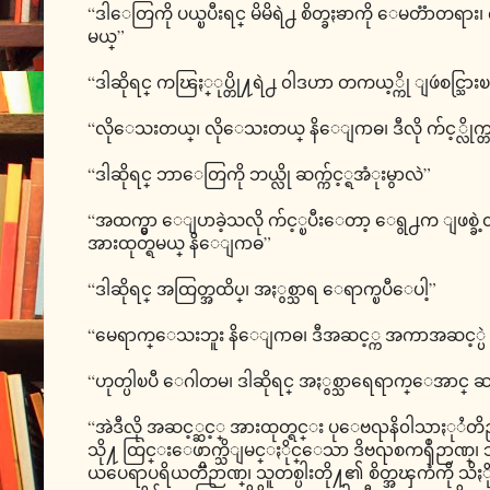
“ဒါေတြကို ပယ္ၿပီးရင္ မိမိရဲ႕ စိတ္ခႏၶာကို ေမတၱ
မယ္”
“ဒါဆိုရင္ ကၽြႏ္ုပ္တို႔ရဲ႕ ၀ါဒဟာ တကယ့္ကို ျဖဴစင္သြားၿပ
“လိုေသးတယ္၊ လိုေသးတယ္ နိေျဂာဓ၊ ဒီလို က်င့္လိုက
“ဒါဆိုရင္ ဘာေတြကို ဘယ္လို ဆက္က်င့္ရအံုးမွာလဲ”
“အထက္မွာ ေျပာခဲ့သလို က်င့္ၿပီးေတာ့ ေရွ႕က ျဖစ္ခဲ့တဲ
အားထုတ္ရမယ္ နိေျဂာဓ”
“ဒါဆိုရင္ အထြတ္အထိပ္၊ အႏွစ္သာရ ေရာက္ၿပီေပါ့”
“မေရာက္ေသးဘူး နိေျဂာဓ၊ ဒီအဆင့္က အကာအဆင့္ပဲ
“ဟုတ္ပါၿပီ ေဂါတမ၊ ဒါဆိုရင္ အႏွစ္သာရေရာက္ေအာင္
“အဲဒီလို အဆင့္ဆင့္ အားထုတ္ရင္း ပုေဗၺနိ၀ါသာႏုႆတိဉာဏ
သို႔ ထြင္းေဖာက္သိျမင္ႏိုင္ေသာ ဒိဗၺစကၡဳဉာဏ္၊ 
ယပေရာပရိယတၱိဉာဏ္၊ သူတစ္ပါးတို႔၏ စိတ္အၾကံကို သ