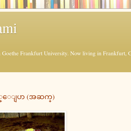
ami
in Goethe Frankfurt University. Now living in Frankfur
့္ေျပာ (အဆက္)