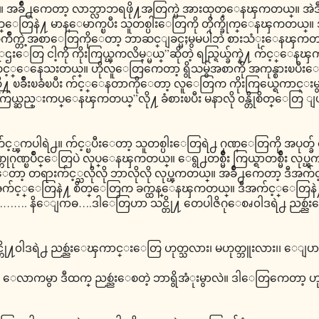
္။ အခ်ိဳ႕ကေတာ့ လာဘ္လာဘရဖို႔အတြက္ပဲ အားထုတ္ေနၾကတယ္။ အဲ
ြနဲ႔ မာန္ေမာက္ၿပီး သူတစ္ပါးေတြကို တိုက္ခိုက္ေနၾကတယ္။ 
ကိုယ္ၾကိဳက္တဲ့အစာေတြကိုေတာ့ ဘာဆင္ျခင္မႈမွမပါဘဲ စားသံုးေနၾကတ
 သူေဌးေတြ ငါ့ကို ကိုးကြယ္ၾကလိမ့္မယ္”ဆိုတဲ့ ရည္ရြယ္ခ်က္နဲ႔ က်င့္
း က်င့္ေနေသးတယ္။ ဟိုလူေတြကေတာ့ ရွိသမွ်အစာကို အကုန္စားၿ
ု႔ ၿခိဳးၿခံၿပီး က်င့္ေနတာကိုေတာ့ လူေတြက ကိုးကြယ္ရေကာင္
ကိုးကြယ္ဆည္းကပ္ေနၾကတယ္”လို႔ ခံစားၿပီး မနာလို ၀န္တိုစိတ္ေ
်င့္ၾကပါရဲ႕။ က်င့္ၿပီးေတာ့ သူတစ္ပါးေတြရဲ႕ ဂုဏ္ေတြကို အပု
ဂုဏ္ၿပိဳင္ေတြပဲ လုပ္ေနၾကတယ္။ ေရွ႕တစ္မ်ိဳး ကြယ္ရာတစ္မ်ိဳး လုပ
ာေတာ့ တရားက်င့္သလိုလို ဘာလိုလို လုပ္ၾကတယ္။ အခ်ိဳ႕ကေတာ့ ဒီအက
 ဒီအက်င့္ေတြနဲ႔ စိတ္ေတြက ခက္ထန္ေနၾကတယ္။ ဒီအက်င့္ေတြ
…. နိေျဂာဓ….ဒါေတြဟာ သင္တို႔ တေပါဇိဂုေစၧ၀ါဒရဲ႕ ညစ္ည
ု႔၀ါဒရဲ႕ ညစ္ညဴးေၾကာင္းေတြ ဟုတ္သလား၊ မဟုတ္ဘူးလား၊၊ ေျပာ
္ ေလာကမွာ ဒီထက္ ညစ္ညဴးေစတဲ့ ဘာရွိအံုးမွာလဲ။ ဒါေတြကေတာ့ ဟုတ္