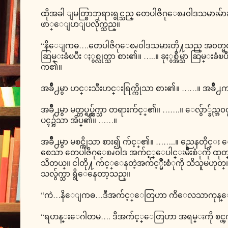
ထိုအခါ ျမတ္စြာဘုရားရွင္သည္ တေပါဇိဂုေစၧ၀ါဒသမားမ်ာ
ဖာ္ေျပာျပလိုက္သည္။
“နိေျဂာဓ….တေပါဇိဂုေစၧ၀ါဒသမားတို႔သည္ အ၀တ္မ၀တ္ဘဲ က်
ဆြမ္းခံၿပီး ႏွစ္လုတ္သာ စား၏။ …..။ ခုႏွစ္အိမ္သာ ဆြမ္း
က၏။
အခ်ိဳ႕မွာ ဟင္းသီးဟင္းရြက္ကိုသာ စား၏။ ……။ အခ်ိဳ႕က
အခ်ိဳ႕မွာ မတ္တပ္ရပ္လွ်က္သာ တရားက်င့္၏။ …….။ ေလွ်ာ္ခ
ပၚ၌သာ အိပ္၏။ ……။
အခ်ိဳ႕မွာ မစင္ကိုသာ စား၍ က်င့္၏။ ……..။ ညေနတိုင္
စေသာ တေပါဇိဂုေစၧ၀ါဒ အက်င့္ေပါင္းမ်ိဳးစံုကို
သိတယ္။ ငါတို႔ က်င့္ေနတဲ့အက်င့္မ်ိဳးစံုကို သိသူမဟု
သလွ်က္သာ ရွိေနေတာ့သည္။
“ကဲ…နိေျဂာဓ…ဒီအက်င့္ေတြဟာ ကိေလသာကုန္ေၾကာင
“ရဟန္းေဂါတမ…. ဒီအက်င့္ေတြဟာ အရမ္းကို စင္ၾကယ္ပါတ