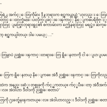
”
ဲ႕ အက်င့္ေတြကိုမ်ား ဒို႔ဘုရားက စင္ၾကယ္တယ္တဲ့”ဟုလည္း ေတြ
္ ေထာက္ခံမႈေပးလိုက္ျခင္းေၾကာင့္ နိေျဂာဓပရိဗိုဇ္ႏွင့္
င္ ျမတ္စြာဘုရားရွင္၏ စကားမ်ားက ဤေနရာတြင္ မရပ္ခဲ့။ ဆက္ေ
စင္ၾကယ္ပါတယ္၊ ဒါေပမယ့္….”
့ေတြမွာပဲ ညစ္ညဴးေၾကာင္းတရားေတြ ရွိေနတာကို ငါ ေျပာျပမ
္းေတြက ရွိေနတယ္ နိေျဂာဓ။ အဲဒီ ညစ္ညဴးေၾကာင္းေတြကို
ထဲက အနည္းဆံုး တစ္ခုခုကို က်င့္ၾကတယ္။ က်င့္ၿပီးေတာ့ အဲဒီအက်င့္
ေလ။ အဲဒါဟာ ဒီ၀ါဒကို ညစ္ညဴးေစတာပဲ”
ါးေတြကို ႐ႈတ္ခ်ေနၾကတယ္ေလ။ အဲဒါဟာလည္း ဒီ၀ါဒကို ညစ္ညဴးေစတာ