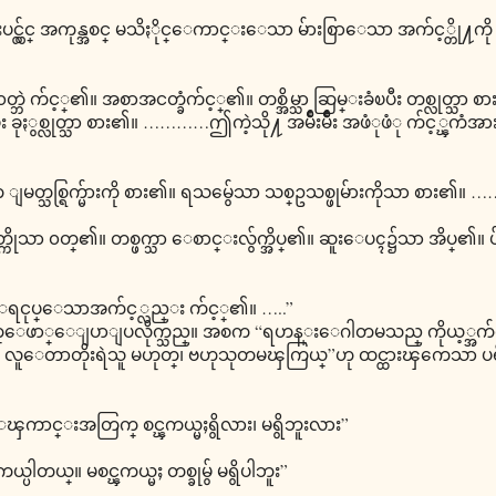
းပင္လွ်င္ အကုန္အစင္ မသိႏိုင္ေကာင္းေသာ မ်ားစြာေသာ အက်င့္တို႔က
င့္၏။ အစာအငတ္ခံက်င့္၏။ တစ္အိမ္သာ ဆြမ္းခံၿပီး တစ္လုတ္သာ စား၏
ခံၿပီး ခုႏွစ္လုတ္သာ စား၏။ …………ဤကဲ့သို႔ အမ်ိဳးမ်ိဳး အဖံုဖံု က်င့္ၾ
 ျမတ္သစ္ရြက္မ်ားကို စား၏။ ရသမွ်ေသာ သစ္ဥသစ္ဖုမ်ားကိုသာ စား၏။ 
်ည္အ၀တ္ကိုသာ ၀တ္၏။ တစ္ဖက္သာ ေစာင္းလွ်က္အိပ္၏။ ဆူးေပၚ၌သာ အိပ္၏။
း ေရငုပ္ေသာအက်င့္လည္း က်င့္၏။ …..”
 ထုတ္ေဖာ္ေျပာျပလိုက္သည္။ အစက “ရဟန္းေဂါတမသည္ ကိုယ့္အက်
တ္၊ လူေတာတိုးရဲသူ မဟုတ္၊ ဗဟုသုတမၾကြယ္”ဟု ထင္ထားၾကေသာ ပရိဗို
္းအတြက္ စင္ၾကယ္မႈရွိလား၊ မရွိဘူးလား”
ယ္။ မစင္ၾကယ္မႈ တစ္ခုမွ် မရွိပါဘူး”