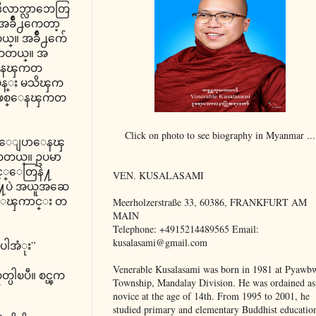
ဒီလာဘ္လာဘေတြ
အခ်ိဳ႕ကေတာ့
ယ္။ အခ်ိဳ႕က်ေ
ေနၾကတယ္။ အ
ပီးေနၾကတ
းမွန္း မသိၾက
တြ ျဖစ္ေနၾကတ
Click on photo to see biography in Myanmar ...
တ္ခ် ေျပာေနၾ
္ၾကတယ္။ ဥပမာ
်င့္ေတြနဲ႔
VEN. KUSALASAMI
နဲ႔ပဲ အယူအဆေ
ဴးေၾကာင္း တ
Meerholzerstraße 33, 60386, FRANKFURT AM
MAIN
Telephone: +4915214489565 Email:
kusalasami@gmail.com
ပါအံုး”
Venerable Kusalasami was born in 1981 at Pyawb
ပါၿပီ။ စင္ၾက
Township, Mandalay Division. He was ordained as
novice at the age of 14th. From 1995 to 2001, he
studied primary and elementary Buddhist educatio