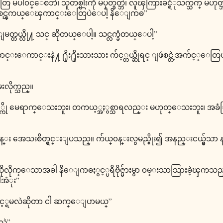
ပါ၀င္ေစဘဲ၊ သူတစ္ပါးကို မပုတ္ခတ္ဘဲ၊ လူၾကြားခ်င္ရံုသက္သက္ မဟုတ္ဘဲ၊ 
ာ စင္ၾကယ္ေၾကာင္းေတြပဲေပါ့ နိေျဂာဓ”
မတ္တယ္လို႔ သင္ ဆိုတယ္ေပါ့။ သင္လက္ခံတယ္ေပါ့”
ာင္းေကာင္းနဲ႔ ႐ိုး႐ိုးသားသား က်င့္တယ္ဆိုရင္ ျဖဴစင္တဲ့အက်င့္ေတ
းလိုက္သည္။
င့္ကို မေရာက္ေသးဘူး၊ တကယ့္အႏွစ္သာရလည္း မဟုတ္ေသးဘူး၊ အ
၀န္း အေသးစိတ္ရွင္းျပသည္။ က်ယ္၀န္းလွမည္စိုး၍ အနည္းငယ္မွ်သာ
ည္ဟု ဆိုလိုက္ေသာအခါ နိေျဂာဓႏွင့္ပရိဗိုဇ္မ်ားမွာ ၀မ္းသာသြားခဲ့ၾကသည
အံုး”
က္က်င့္ရမလဲဆိုတာ ငါ ဆက္ေျပာမယ္”
လဲ”