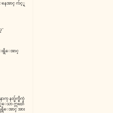
နေအာင္ က်င့္ရ
္”
မ္းရွိေအာင္
္ နတ္မ်က္စိကဲ့
ုင္ေသာ ဣၿႏၵိ
ရရွိေအာင္ အား