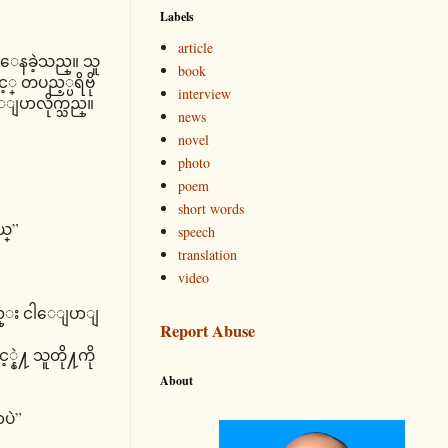
Labels
article
းေနခဲ့သည္။ သူ
book
 တပည့္ပရိဗို
interview
ျပာလိုက္သည္။
news
novel
photo
poem
short words
ယ္”
speech
translation
video
လည္း ငါေျပာျ
Report Abuse
နဲ႔ သူတို႔ကို
About
ပဲ”