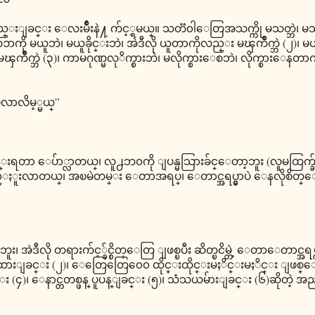
ျခင္း ေလးမ်ိဳးနဲ႔ က်င့္ရမယ္။ သတၱ၀ါေတြအသက္ကို မသတ္ဘဲ၊ မသတ
ကို မယူဘဲ၊ မယူခိုင္းဘဲ၊ အဲဒီလို ယူတာကိုလည္း မၾကိဳက္ဘဲ (၂)၊ မဟုတ္
္ဘဲ (၃)၊ ကာမဂုဏ္မလုိက္စားဘဲ၊ မလိုက္စားေစဘဲ၊ လိုက္စားေနတ
လာလိမ့္မယ္”
 ေပ်ာ္လာတယ္၊ လူ႕ဘ၀ကို ျပန္မသြားခ်င္ေတာ့ဘူး (လူမထြက္ခ်
ယ္၊ အၿမဲတမ္း ေတာအရပ္၊ ေတာင္အရပ္မွာပဲ ေနလိုစိတ္ေ
ဒီလို တရားက်င့္ခ်င္စိတ္ေတြ ျဖစ္ၿပီး ဆိတ္ၿငိမ္တဲ့ ေတာေတာင္အရပ္က
းထားျခင္း (၂)၊ ေတြေတြေ၀ေ၀ ထိုင္းထိုင္းမႈိင္းမႈိင္း ျဖစ္ေ
း (၄)၊ ေနာင္တတစ္ဖန္ ပူပန္ျခင္း (၅)၊ သံသယမ်ားျခင္း (၆)ဆိုတဲ