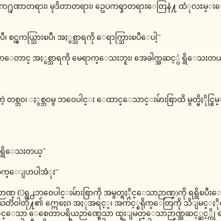
ာတရား၊ က႐ုဏာတရား၊ မုဒိတာတရား၊ ဥေပကၡာတရားေတြနဲ႔ ထံုလႊမ္းေ
ီ၊ စင္ၾကယ္သြားၿပီ၊ အႏွစ္သာရကို ေရာက္သြားၿပီေပါ့”
္တာေတာင္ အႏွစ္သာရကို မေရာက္ေသးဘူး၊ အေခါက္အဆင့္ပဲ ရွိေသးတယ
့ တစ္ဘ၀၊ ႏွစ္ဘ၀မွ ဘ၀ေပါင္း ေထာင္ေသာင္းမ်ားစြာထိ မွတ္မိႏိုင္စြ
 ရွိေသးတယ္”
 ဆက္ေျပာပါအံုး”
္ (ေရွ႕ဘ၀ေပါင္းမ်ားစြာကို အမွတ္ရႏိုင္ေသာဉာဏ္)ကို ရရွိၿပီးေနာက
သတၱ၀ါတို႔၏ ဣေၿႏၵ အႏုအရင့္၊ အက်င့္စရိုက္ေတြကို သိျမင္ႏိ
ိႏိုင္ေသာ ေစေတာပရိယဉာဏ္စေသာ ထူးျမတ္ေသာဉာဏ္အဆင့္ဆင့္ကို 