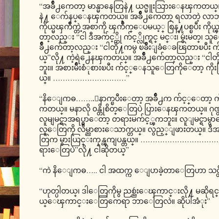
“အခ်ိဳ႕ကေတာ့ မာန္မာနေတြနဲ႔ ယဇ္မူးသြားေနၾကတယ
နဲ႔ ေက်နပ္ေနၾကတယ္။ အခ်ိဳ႕ကေတာ့ ရလာတဲ့ လာဘ္ေတ
ကိုယ္မၾကိဳက္တဲ့အစာကို ၾကိဳက္ေပမယ့္ စြန္႔ပစ္ၿပီး 
တာ့လည္း “ငါ ဒီအက်င့္ကို က်င့္လိုက္ရင္ မင္း၊ မွဴးမတ္၊
ခ်ိဳ႕က်ေတာ့လည္း “ငါတို႔ကမွ ၿခိဳးျခံေခၽြတာၿပီ
ယ္”လို႔ ကဲ့ရဲ႕ေနၾကတယ္။ အခ်ိဳ႕က်ေတာ့လည္း “ငါတိ
ဘူး။ အစားမ်ိဳးစံုစားၿပီး က်င့္ေနသူေတြကိုေတာ့ 
ယ္။ …………………………”
“နိေျဂာဓ……..ေနာက္ၿပီးေတာ့ အခ်ိဳ႕က က်င့္ေတာ့ က
ကတယ္။ မနာလို ၀န္တိုစိတ္ေတြပဲ ပြားေနၾကတယ္။ ဂုဏ္တု
လူမျမင္ရာအရပ္မွာေတာ့ တရားမက်င့္ၾကဘူး။ လူျမင္ရာမွ
လူေတြကို လိမ္ညာစားေသာက္တယ္။ လွည့္ျဖားတယ္။
တြက မွားယြင္းကုန္ၾကျပန္တယ္။ ………………………………
ရားေတြပဲ”လို႔ ငါဆိုတယ္”
“ကဲ နိေျဂာဓ….. ငါ အထက္က ေျပာခဲ့တာေတြဟာ သင္တိ
“ဟုတ္ပါတယ္၊ ဒါေတြကိုမွ ညစ္ညဴးေၾကာင္းလို႔ မဆိုရင
ယ္ေၾကာင္းေတြကေရာ ဘာေတြလဲ။ ဆိုပါအံုး”