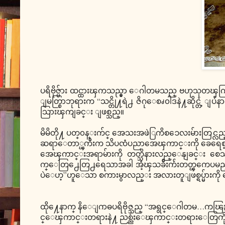
ပရိဗိုဇ္မ်ား ထင္ထားၾကသည္မွာ ေဂါတမသည္ ဗဟုသု
ျမတ္စြာဘုရားက “သင္တို႔ရဲ႕ ဇိဂုေစၧ၀ါဒနဲ႔ဆိုင္တဲ့ ျ
သြားၾကျခင္း ျဖစ္သည္။
မိမိတို႔ ပတ္၀န္းက်င္ အေသးအဖဲြကိစၥေလးမ်ားတြင္လည
ဆရာေတာ္ၾကီးက သိပၸံပညာအေၾကာင္းကို ခေရေစ့တြင
အေၾကာင္းအရာမ်ားကို တတ္သိနားလည္ေနျခင္း စေသ
က္ေတြ႕ေတြ႕ရေသာအခါ အံ့ၾသခ်ီးက်ဴးတတ္ၾကေပမည္။ “
ပဲေဟ့”ဟူေသာ စကားမွာလည္း အလားတူျဖစ္ရပ္မ်ားကိ
ထို႔ေနာက္ နိေျဂာဓပရိဗိုဇ္သည္ “အရွင္ေဂါတမ…ကၽြႏ္ုပ
င္ေၾကာင္းတရားနဲ႔ ညစ္ညဴးေၾကာင္းတရားေတြကို