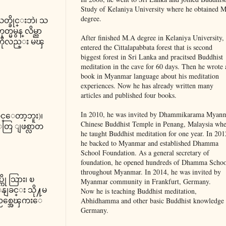
Study of Kelaniya University where he obtained 
degree.
္ခိုင္းဘဲ၊ သ
မမွန္ လိမ္ညာ
After finished M.A degree in Kelaniya University,
ာကိုလည္း မၾ
entered the Cittalapabbata forest that is second
biggest forest in Sri Lanka and pracitsed Buddhist
meditation in the cave for 60 days. Then he wrote 
book in Myanmar language about his meditation
experiences. Now he has already written many
articles and published four books.
In 2010, he was invited by Dhammikarama Myan
င္ေတာ့ဘူး)၊
Chinese Buddhist Temple in Penang, Malaysia whe
တြ ျဖစ္လာတ
he taught Buddhist meditation for one year. In 201
he backed to Myanmar and established Dhamma
School Foundation. As a general secretary of
foundation, he opened hundreds of Dhamma Schoo
throughout Myanmar. In 2014, he was invited by
ို သြား၊ ၿ
Myanmar community in Frankfurt, Germany.
နျခင္း သို႔မ
Now he is teaching Buddhist meditation,
့ အညစ္အေၾကးေ
Abhidhamma and other basic Buddhist knowledge 
Germany.