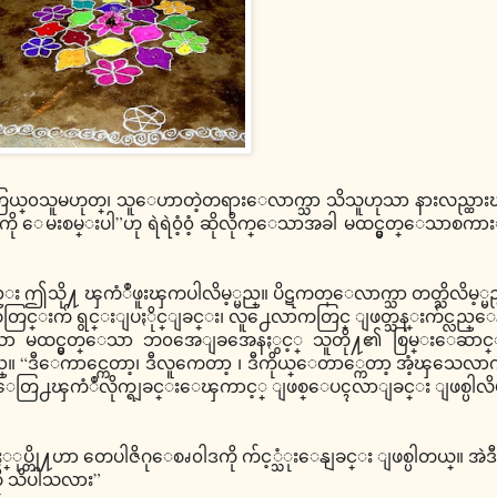
တၾကြယ္၀သူမဟုတ္၊ သူေဟာတဲ့တရားေလာက္သာ သိသူဟုသာ နားလည္ထ
ပႆနာကို ေမးစမ္းပါ”ဟု ရဲရဲ၀ံ့၀ံ့ ဆိုလိုက္ေသာအခါ မထင္မွတ္ေသာစ
္း ဤသို႔ ၾကံဳဖူးၾကပါလိမ့္မည္။ ပိဋကတ္ေလာက္သာ တတ္သိလိမ့္မည
္းက် ရွင္းျပႏိုင္ျခင္း၊ လူ႕ေလာကတြင္ ျဖတ္သန္းက်င္လည္
ာ မထင္မွတ္ေသာ ဘ၀အေျခအေနႏွင့္ သူတို႔၏ စြမ္းေဆာင္ႏိုင
ဒီေကာင္ကေတာ့၊ ဒီလူကေတာ့ ၊ ဒီကိုယ္ေတာ္ကေတာ့ အံ့ၾသေလာက္ပ
ု ေတြ႕ၾကံဳလိုက္ရျခင္းေၾကာင့္ ျဖစ္ေပၚလာျခင္း ျဖစ္ပါလိမ္
္တို႔ဟာ တေပါဇိဂုေစၧ၀ါဒကို က်င့္သံုးေနျခင္း ျဖစ္ပါတယ္။ အဲဒီ
 သိပါသလား”