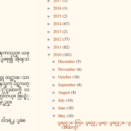
2017
(1)
►
2016
(1)
►
2015
(2)
►
2014
(67)
►
2013
(2)
►
2012
(37)
►
2011
(82)
►
ားၾကသည္။ ယခု
2010
(101)
▼
ကားျဖစ္၍ အံ့ၾသ
December
(5)
►
November
(6)
►
October
(10)
္ဟု ထင္ထားေသာ
►
ေနသူက ပိဋကတ္
September
(8)
►
္မႈမ်ားကို လ
August
(8)
►
ါတယ္။ စြယ္စံု
July
(10)
►
့မည္။
June
(10)
►
May
(10)
▼
 ၀ါဒရဲ႕ ျဖဴစ
ျဖည့္ေတြး၊ ျဖည့္ျမင္၊ ျဖည့္ေျ
(အဆက္)