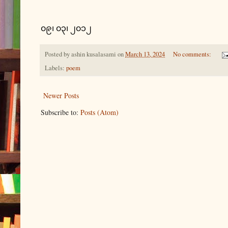
၀၉၊ ၀၃၊ ၂၀၁၂
Posted by
ashin kusalasami
on
March 13, 2024
No comments:
Labels:
poem
Newer Posts
Subscribe to:
Posts (Atom)