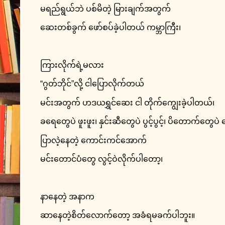
မရည်ရွယ်ဘဲ ပစ်မိတဲ့ မြားချက်အတွက်
ဆေးတစ်ခွက် ဖော်စပ်ခဲ့ပါတယ် ကမ္ဘာကြီး၊
ကြားလိုက်ရဲ့မလား
“ဂွတ်ဘိုင်”လို့ ငါပြောလိုက်တယ်
မင်းအတွက် ဟဒယရွှင်ဆေး ငါ တိုက်ကျွေးခဲ့ပါတယ်၊
ခရေတွေပဲ ဖူးဖူး၊ နှင်းဆီတွေပဲ ပွင့်ပွင့်၊ ပိတောက်တွေပဲ
ပြာလဲ့နေတဲ့ ကောင်းကင်အောက်
မင်းတောင်ပံတွေ လွင့်ဝဲလိုက်ပါတော့၊
နာနေတဲ့ အနာက
ဆာနေတဲ့စိတ်လောက်တော့ အခံရမခက်ပါဘူး။