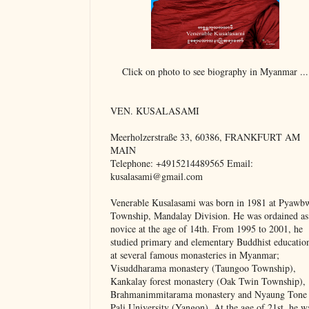
Click on photo to see biography in Myanmar ...
VEN. KUSALASAMI
Meerholzerstraße 33, 60386, FRANKFURT AM
MAIN
Telephone: +4915214489565 Email:
kusalasami@gmail.com
Venerable Kusalasami was born in 1981 at Pyawb
Township, Mandalay Division. He was ordained as
novice at the age of 14th. From 1995 to 2001, he
studied primary and elementary Buddhist educatio
at several famous monasteries in Myanmar;
Visuddharama monastery (Taungoo Township),
Kankalay forest monastery (Oak Twin Township),
Brahmanimmitarama monastery and Nyaung Tone
Pali University (Yangon). At the age of 21st, he w