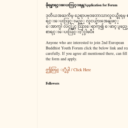
ဖိုရမ္စာရင္းေပးသြင္းရန္/Application for Forum
ဒုတိယအႀကိမ္ ဥေရာပဗုဒၶဘာသာလူငယ္ဖိုရမ္ 
ရင္းေပးသြင္းမည့္ လူငယ္မ်ားအေနျဖင့္
ေအာက္ပါ လင့္တြင္ သြားေရာက္၍ ေဖာင္ျဖည့္
စာရင္းေပးသြင္းႏိုင္ပါၿပီ။
Anyone who are interested to join 2nd European
Buddhist Youth Forum click the below link and re
carefully. If you agree all mentioned there, can fill
the form and apply.
ဤတြင္ ႏွိပ္ပါ / Click Here
Followers