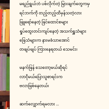
မရည်ရွယ်ဘဲ ပစ်လိုက်တဲ့ မြားချက်တွေကမှ
ရင်ဘက်ကို တည့်တည့်ထိမှန်သတဲ့လား
ဖြူရော်နေတဲ့ ခြင်ထောင်စများ
ရှုပ်ထွေးတင်းကျပ်နေတဲ့ အသက်ရှူသံများ
ခြေသံများက နားမခံသာအောင်
တဖျပ်ဖျပ် ကြားနေရတယ် သေမင်း၊
မနက်ဖြန် သေတော့မယ်ဆိုရင်
လာငိုမယ်ပြောသူစာရင်းက
ဗလာဖြစ်နေတယ်၊
ဆက်လျှောက်ရမလား ...