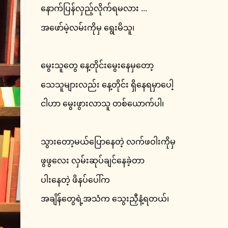
နောက်ပြန်လှည့်လိုက်ရမလား ...
အဖော်မဲ့လမ်းကိုမှ ရွေးမိသူ၊
မွေးသူတွေ နေ့တိုင်းမွေးနေမှတော့
သေသူများလည်း နေ့တိုင်း ရှိနေရမှာပေါ့
ငါဟာ မွေးဖွားလာသူ တစ်ယောက်ပါ၊
သွားတော့မယ်ပြောနေတဲ့ လက်ဖဝါးကိုမှ
ဖွဖွလေး လှမ်းဆုပ်ချင်နေခဲ့တာ
ပါးနေတဲ့ ဖိနပ်ပေါ်က
အချိန်တွေရဲ့အသံက သွေးညှီနံ့ရတယ်၊