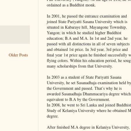
ordained as a Buddhist monk.
In 2001, he passed the entrance examination and
joined State Pariyatti Sasana University which is
situated in Kabaraye hill, Mayangone Township,
Yangon; in which he studied higher Buddhist
education; B.A and M.A. In 1st and 2nd year, he
passed with all distinctions in all of seven subjects
and obtained 1st price. In 3rd year, 3rd price and
Older Posts
final year 1st price again he finished successfully w
flying colors. Within his education period, he soug
many scholarships from that University.
In 2003 as a student of State Pariyatti Sasana
University, he set Sasanadhaja examination held b
the Government and passed. That’s why he is
awarded Sasanadhaja Dhammacariya degree which 
equivalent to B.A by the Government.
In 2008, he went to Sri Lanka and joined Buddhist
Study of Kelaniya University where he obtained 
degree.
After finished M.A degree in Kelaniya University,