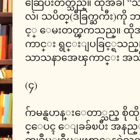
ဆြေပးတတ္သည္။ ထိုအခါ “
လဲ၊ သပိတ္(ဒီခြက္ႀကီး)က
င့္ ေမးတတ္ၾကသည္။ ထိ
ကာင္း ရွင္းျပခြင့္ရသည္
သာသနာအေၾကာင္း အသိေပး
(၄)
ဂ်ာမန္ရဟန္းေတာ္သည္ စို
င္ေပၚ ေျခခ်ၿပီး အနည္း
တျခဳပ္ျခဳပ္ျဖစ္လာေနခဲ့