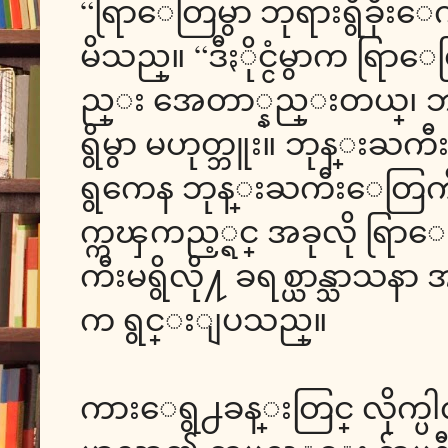
“ရြာေတြမွာ ဘုရားရွိခို
မိသည္။ “ဒီႏိုင္ငံမွာက ရြာေ
ည္း အေတာ္နည္းတယ္၊ ဘုရ
ရွိမွာ မဟုတ္ဘူး။ ဘုန္း
ရွကေန ဘုန္းႀကီးေတြကို
က္ကၾကည့္ရင္ အခုလို ရြာေ
ကီးမရွိလို႔ ခရစ္ယာန္သာသ
က ရွင္းျပသည္။
ကားေရွ႕ခန္းတြင္ လိုက