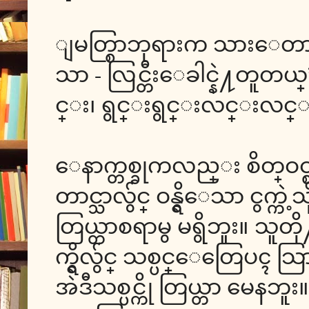
ျမတ္စြာဘုရားက သားေတ
သာ - လြင္တီးေခါင္နဲ႔တ
င္း၊ ရွင္းရွင္းလင္းလင္း
ေနာက္တစ္ခုကလည္း စိတ္ဝ
တာင္သာလွ်င္ ဝန္ရွိေသာ ငွက္
တြယ္တာစရာမွ မရွိဘူး။ သူတို႔ ပ
က္ရွိလွ်င္ သစ္ပင္ေတြေပၚ 
အဲဒီသစ္ပင္ကို တြယ္တာ မေနဘူး။