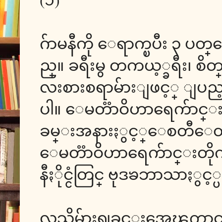
ဂ်ာမနီကို ေရာက္ၿပီး ၃ ပ
ည္။ ခရီးမွ တကယ့္ခရီး၊ စိတ
လးစားစရာမ်ားျဖင့္ ျပည
ပါ။ ေမတၱာဝိဟာရေက်ာင္းတ
ခမ္းအနားႏွင့္ေစတီေတာ္ဖ
ေမတၱာဝိဟာရေက်ာင္းတိုက္
နီႏိုင္ငံတြင္ ဗုဒၶဘာသာႏွ
လူသိမ်ားရျခင္းအေၾကာင္