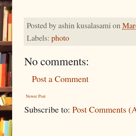
Posted by
ashin kusalasami
on
Mar
Labels:
photo
No comments:
Post a Comment
Newer Post
Subscribe to:
Post Comments (