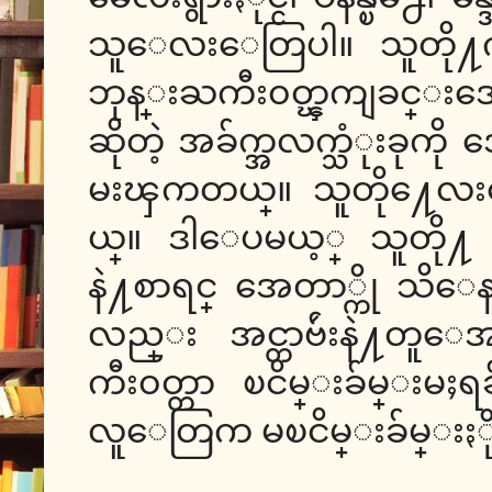
သူေလးေတြပါ။ သူတို႔က 
ဘုန္းႀကီး၀တ္ၾကျခင္
ဆိုတဲ့ အခ်က္အလက္သံုးခ
မးၾကတယ္။ သူတို႔ေလး
ယ္။ ဒါေပမယ့္ သူတို႔ 
နဲ႔စာရင္ အေတာ္ကို သိေနၾ
လည္း အင္တာဗ်ဴးနဲ႔တ
ကီး၀တ္တာ ၿငိမ္းခ်မ္းမႈရ
လူေတြက မၿငိမ္းခ်မ္းႏိ