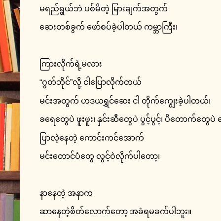
မရည်ရွယ်ဘဲ ပစ်မိတဲ့ မြားချက်အတွက်
ဆေးတစ်ခွက် ဖော်စပ်ခဲ့ပါတယ် ကမ္ဘာကြီး၊
ကြားလိုက်ရဲ့မလား
“ဂွတ်ဘိုင်”လို့ ငါပြောလိုက်တယ်
မင်းအတွက် ဟဒယရွှင်ဆေး ငါ တိုက်ကျွေးခဲ့ပါတယ်၊
ခရေတွေပဲ ဖူးဖူး၊ နှင်းဆီတွေပဲ ပွင့်ပွင့်၊ ပိတောက်တွေပဲ
ပြာလဲ့နေတဲ့ ကောင်းကင်အောက်
မင်းတောင်ပံတွေ လွင့်ဝဲလိုက်ပါတော့၊
နာနေတဲ့ အနာက
ဆာနေတဲ့စိတ်လောက်တော့ အခံရမခက်ပါဘူး။