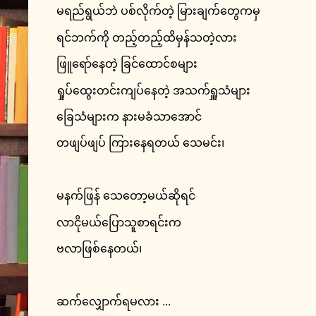
မရည်ရွယ်ဘဲ ပစ်လိုက်တဲ့ မြားချက်တွေကမှ
ရင်ဘက်ကို တည့်တည့်ထိမှန်သတဲ့လား
ဖြူရော်နေတဲ့ ခြင်ထောင်စများ
ရှုပ်ထွေးတင်းကျပ်နေတဲ့ အသက်ရှူသံများ
ခြေသံများက နားမခံသာအောင်
တဖျပ်ဖျပ် ကြားနေရတယ် သေမင်း၊
မနက်ဖြန် သေတော့မယ်ဆိုရင်
လာငိုမယ်ပြောသူစာရင်းက
ဗလာဖြစ်နေတယ်၊
ဆက်လျှောက်ရမလား ...