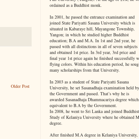
ordained as a Buddhist monk.
In 2001, he passed the entrance examination and
joined State Pariyatti Sasana University which is
situated in Kabaraye hill, Mayangone Township,
Yangon; in which he studied higher Buddhist
education; B.A and M.A. In 1st and 2nd year, he
passed with all distinctions in all of seven subjects
and obtained 1st price. In 3rd year, 3rd price and
final year 1st price again he finished successfully w
flying colors. Within his education period, he soug
many scholarships from that University.
In 2003 as a student of State Pariyatti Sasana
Older Post
University, he set Sasanadhaja examination held b
the Government and passed. That’s why he is
awarded Sasanadhaja Dhammacariya degree which 
equivalent to B.A by the Government.
In 2008, he went to Sri Lanka and joined Buddhist
Study of Kelaniya University where he obtained 
degree.
After finished M.A degree in Kelaniya University,