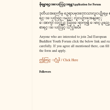
ဖိုရမ္စာရင္းေပးသြင္းရန္/Application for Forum
ဒုတိယအႀကိမ္ ဥေရာပဗုဒၶဘာသာလူငယ္ဖိုရမ္ 
ရင္းေပးသြင္းမည့္ လူငယ္မ်ားအေနျဖင့္
ေအာက္ပါ လင့္တြင္ သြားေရာက္၍ ေဖာင္ျဖည့္
စာရင္းေပးသြင္းႏိုင္ပါၿပီ။
Anyone who are interested to join 2nd European
Buddhist Youth Forum click the below link and re
carefully. If you agree all mentioned there, can fill
the form and apply.
ဤတြင္ ႏွိပ္ပါ / Click Here
Followers