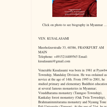
Click on photo to see biography in Myanmar ...
VEN. KUSALASAMI
Meerholzerstraße 33, 60386, FRANKFURT AM
MAIN
Telephone: +4915214489565 Email:
kusalasami@gmail.com
Venerable Kusalasami was born in 1981 at Pyawb
Township, Mandalay Division. He was ordained as
novice at the age of 14th. From 1995 to 2001, he
studied primary and elementary Buddhist educatio
at several famous monasteries in Myanmar;
Visuddharama monastery (Taungoo Township),
Kankalay forest monastery (Oak Twin Township),
Brahmanimmitarama monastery and Nyaung Tone
Pali University (Yangon). At the age of 21st, he w