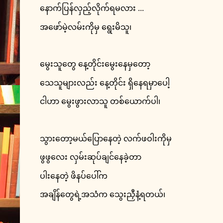
နောက်ပြန်လှည့်လိုက်ရမလား ...
အဖော်မဲ့လမ်းကိုမှ ရွေးမိသူ၊
မွေးသူတွေ နေ့တိုင်းမွေးနေမှတော့
သေသူများလည်း နေ့တိုင်း ရှိနေရမှာပေါ့
ငါဟာ မွေးဖွားလာသူ တစ်ယောက်ပါ၊
သွားတော့မယ်ပြောနေတဲ့ လက်ဖဝါးကိုမှ
ဖွဖွလေး လှမ်းဆုပ်ချင်နေခဲ့တာ
ပါးနေတဲ့ ဖိနပ်ပေါ်က
အချိန်တွေရဲ့အသံက သွေးညှီနံ့ရတယ်၊