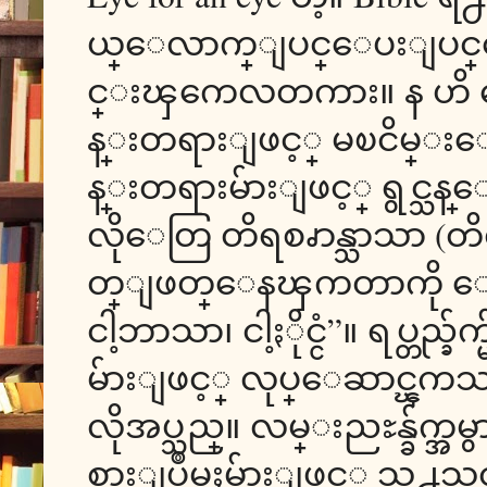
ယ္ေလာက္ျပင္ေပးျပင္
င္းၾကေလတကား။ န ဟိ ေ၀
န္းတရားျဖင့္ မၿငိမ္းေစႏ
န္းတရားမ်ားျဖင့္ ရွင္သ
လိုေတြ တိရစၧာန္သာသာ (တိရ
တ္ျဖတ္ေနၾကတာကို ေတြ႕ရ
ငါ့ဘာသာ၊ ငါ့ႏိုင္ငံ”။ ရပ္တည္
မ်ားျဖင့္ လုပ္ေဆာင္ၾကသ
လိုအပ္သည္။ လမ္းညႊန္ခ်က္အမ
စားျပဳမႈမ်ားျဖင့္ သူ႕သတ္