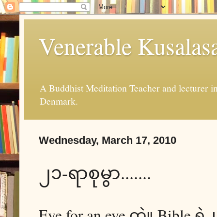
Venerable Kusalas
A Buddhist Meditation Teacher and lecturer 
Denmark.
Wednesday, March 17, 2010
၂၁-ရာစုမွာ.......
Eye for an eye တဲ့။ Bib