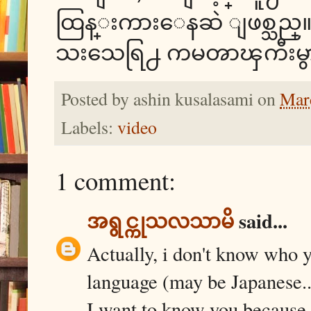
ထြန္းကားေနဆဲ ျဖစ္သည္။ ဆ
သးသေရြ႕ ကမၻာၾကီးမွာ 
Posted by
ashin kusalasami
on
Mar
Labels:
video
1 comment:
အရွင္ကုသလသာမိ
said...
Actually, i don't know who 
language (may be Japanese..
I want to know you because