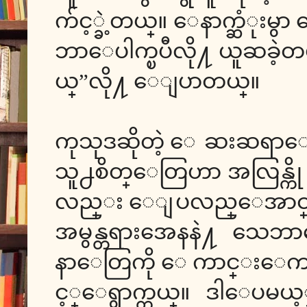
က်င့္ခဲ့တယ္။ ေနာက္ဆံ
ဘာေပါက္ၿပီလို႔ ယူဆခဲ့တ
ယ္”လို႔ ေျပာတယ္။
ကုသုဒဆိုတဲ့ ေဆးဆရာေလးဟ
သူ႕စိတ္ေတြဟာ အလြန္ကို ေအး
လည္း ေျပလည္ေအာင္ ေျ
အမွန္တရားအေနနဲ႔ သေဘာေ
နာေတြကို ေကာင္းေကာင္း
င့္ေရွာက္တယ္။ ဒါေပမယ္