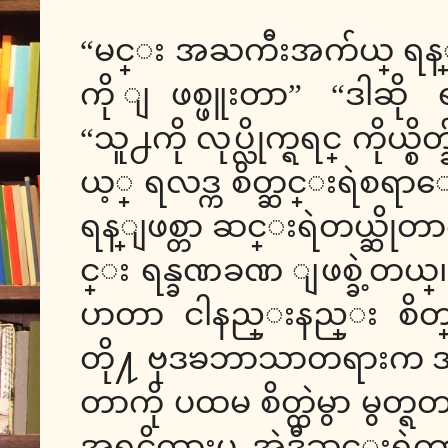
“မင္း အႀကီးအက်ယ္ ရန္ျဖ
ကို ျဖစ္ဖူးတာ” “ဒါဆို 
“သူ႕ကို လုပ္လိုက္ရရင္ ကိုယ္
ယ့္ ရလဒ္က စိတ္ဆင္းရဲစရာေ
ရန္ျဖစ္တာ ဆင္းရဲတယ္ဆို
င္း ရန္ခဏခဏ ျဖစ္ခဲ့တယ
ပာတာ ငါနည္းနည္း စိတ္၀
တို႔ ဗုဒၶဘာသာတရားက အိ
တာကို ပထမ စိတ္ထဲမွာ မွတ္
အရင္ရွိထားမွ အဲဒီဆင္းရဲတာ