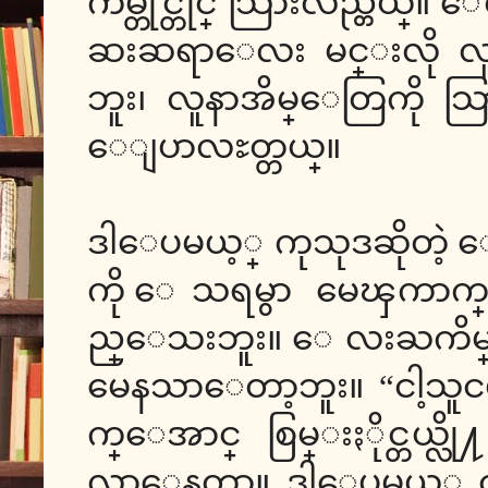
ကိမ္တိုင္တိုင္ သြားလည္တယ္
ဆးဆရာေလး မင္းလို လူမ်ိဳး
ဘူး၊ လူနာအိမ္ေတြကို သြာ
ေျပာလႊတ္တယ္။
ဒါေပမယ့္ ကုသုဒဆိုတဲ့ ေ
ကို ေသရမွာ မေၾကာက္ေအ
ည္ေသးဘူး။ ေလးႀကိမ
မေနသာေတာ့ဘူး။ “ငါ့သူ
က္ေအာင္ စြမ္းႏိုင္တယ္
လာေနတာ။ ဒါေပမယ့္ ငါလ