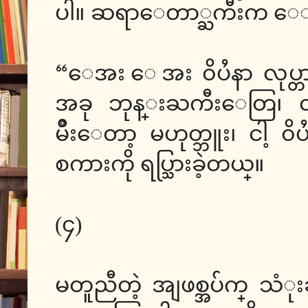
ပါ။ ဆရာေတာ္ႀကီးက ေျပာ
“ေအး ေအး ၀ိပႆနာ လုပ္
အခု ဘုန္းႀကီးေတြ၊ 
မ်ိဳးေတာ့ မဟုတ္ဘူး၊ ငါ့ 
စကားကို ရပ္သြားခဲ့တယ္။
(၄)
မတူညီတဲ့ အျဖစ္အပ်က္ သံ