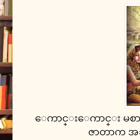
ေကာင္းေကာင္း မစား
ဇာတာက အခ်ိ