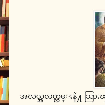
အလယ္အလတ္လမ္းနဲ႔ သြားၾ