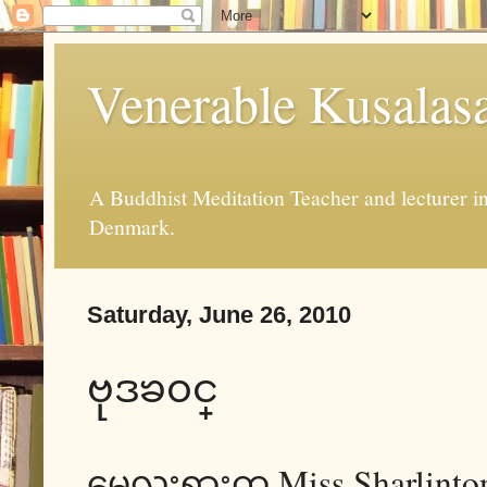
Venerable Kusalas
A Buddhist Meditation Teacher and lecturer 
Denmark.
Saturday, June 26, 2010
ဗုဒၶ၀င္
မေလးရွားက Miss Sharlinto