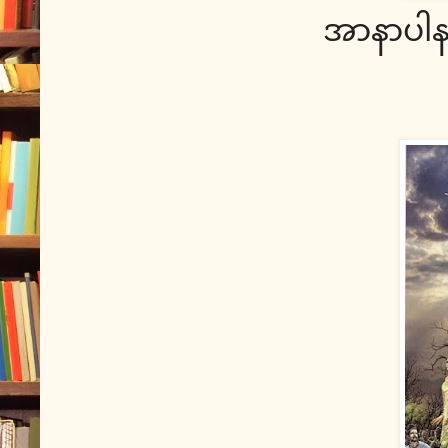
အာနာပါ