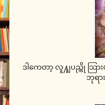
ဒါကေတာ့ လူ႔ျပည္ကို သြား
ဘုရ