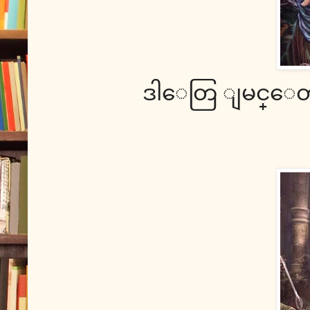
ဒါေတြ ျမင္ေတာ