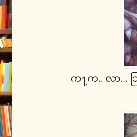
က႑က.. လာ... သ