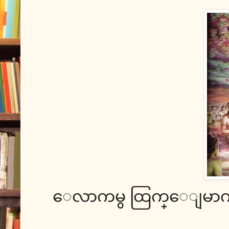
ေလာကမွ ထြက္ေျမာ