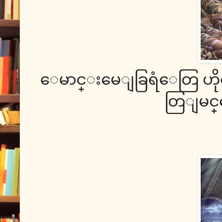
ေမာင္းမေျခြရံေတြ ဟိ
တြျမင္ေတ