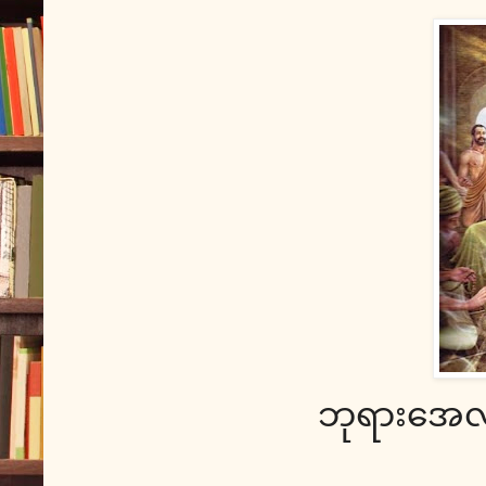
ဘုရားအေလ