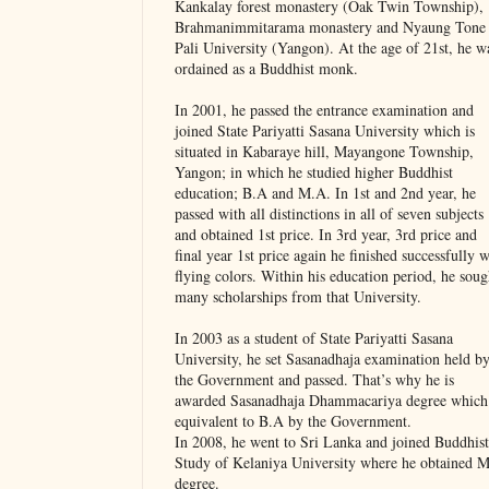
Kankalay forest monastery (Oak Twin Township),
Brahmanimmitarama monastery and Nyaung Tone
Pali University (Yangon). At the age of 21st, he w
ordained as a Buddhist monk.
In 2001, he passed the entrance examination and
joined State Pariyatti Sasana University which is
situated in Kabaraye hill, Mayangone Township,
Yangon; in which he studied higher Buddhist
education; B.A and M.A. In 1st and 2nd year, he
passed with all distinctions in all of seven subjects
and obtained 1st price. In 3rd year, 3rd price and
final year 1st price again he finished successfully w
flying colors. Within his education period, he soug
many scholarships from that University.
In 2003 as a student of State Pariyatti Sasana
University, he set Sasanadhaja examination held b
the Government and passed. That’s why he is
awarded Sasanadhaja Dhammacariya degree which 
equivalent to B.A by the Government.
In 2008, he went to Sri Lanka and joined Buddhist
Study of Kelaniya University where he obtained 
degree.