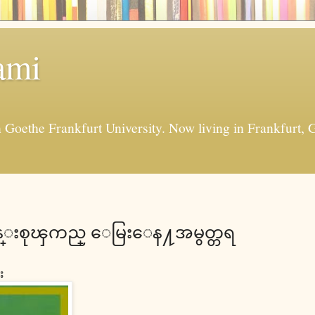
ami
in Goethe Frankfurt University. Now living in Frankfur
န္းစုၾကည္ ေမြးေန႔အမွတ္တရ
း