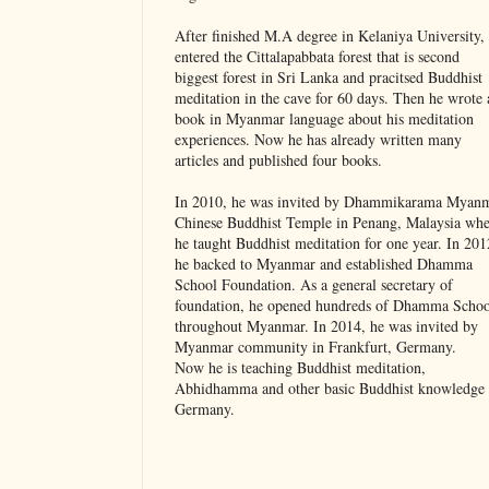
After finished M.A degree in Kelaniya University,
entered the Cittalapabbata forest that is second
biggest forest in Sri Lanka and pracitsed Buddhist
meditation in the cave for 60 days. Then he wrote 
book in Myanmar language about his meditation
experiences. Now he has already written many
articles and published four books.
In 2010, he was invited by Dhammikarama Myan
Chinese Buddhist Temple in Penang, Malaysia whe
he taught Buddhist meditation for one year. In 201
he backed to Myanmar and established Dhamma
School Foundation. As a general secretary of
foundation, he opened hundreds of Dhamma Schoo
throughout Myanmar. In 2014, he was invited by
Myanmar community in Frankfurt, Germany.
Now he is teaching Buddhist meditation,
Abhidhamma and other basic Buddhist knowledge 
Germany.