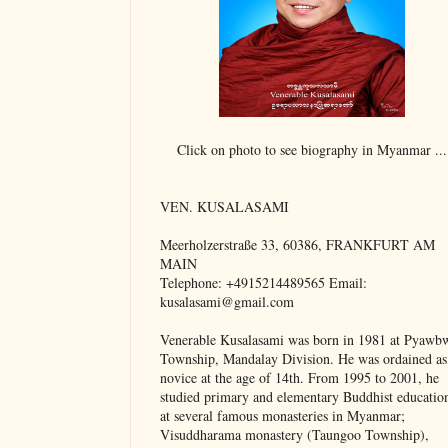
Click on photo to see biography in Myanmar ...
VEN. KUSALASAMI
Meerholzerstraße 33, 60386, FRANKFURT AM
MAIN
Telephone: +4915214489565 Email:
kusalasami@gmail.com
Venerable Kusalasami was born in 1981 at Pyawb
Township, Mandalay Division. He was ordained as
novice at the age of 14th. From 1995 to 2001, he
studied primary and elementary Buddhist educatio
at several famous monasteries in Myanmar;
Visuddharama monastery (Taungoo Township),